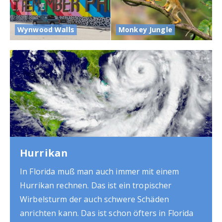
Wynwood Walls
Monkey Jungle
Parken in Miami
Beim Parken in Miami gibt es einiges zu
beachten. Wir empfehlen immer nur dort zu
Parken wo es auch erlaubt ist und wo man
etwas bezahlen muß. Ansonsten kann es sein