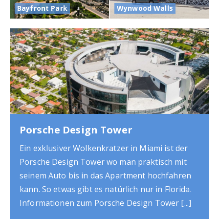
Bayfront Park
Wynwood Walls
Jungle Island
Ein schöner Tierpark in Miami ist Jungle Island
der sich auf der Insel Watson Island befindet.
Auf einer Fläche von 7,3 Hektar findet man dort
viele Tiere und auch eine tropische
Gartenlandschaft. Informationen zu Jungle
[...]