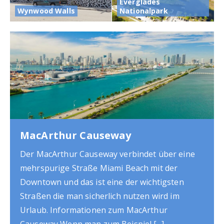
Everglades
Wynwood Walls
Nationalpark
Colony Hotel
Ein bekanntes Hotel in Miami Beach ist das
Colony Hotel im berühmten Art Deco Historic
District. Man kennt dieses sicherlich aus vielen
Postkarten oder Reportagen im Fernsehen.
Informationen zum Colony Hotel In der Regel
möchten
[...]